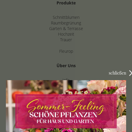
Produkte
Schnittblumen
Raumbegrünung
Garten & Terrasse
Hochzeit
Trauer
Fleurop
Über Uns
schließen
Info
Karriere
Nachhaltigkeit
Support
Zahlungshinweise
Lieferbedingungen
Lieferung und Warenannahme