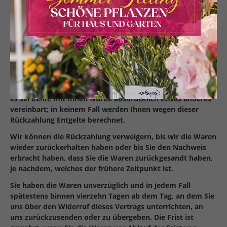
einschließlich der Lieferkosten (mit Ausnahme der
zusätzlichen Kosten, die sich daraus ergeben, dass Sie eine
andere Art der Lieferung als die von uns angebotene,
günstigste Standardlieferung gewählt haben), unverzüglich
und spätestens binnen vierzehn Tagen ab dem Tag
zurückzuzahlen, an dem die Mitteilung über Ihren
Widerruf dieses Vertrags bei uns eingegangen ist. Für diese
Rückzahlung verwenden wir dasselbe Zahlungsmittel, das
Sie bei der ursprünglichen Transaktion eingesetzt haben,
es sei denn, mit Ihnen wurde ausdrücklich etwas anderes
vereinbart; in keinem Fall werden Ihnen wegen dieser
Rückzahlung Entgelte berechnet.
Wir können die Rückzahlung verweigern, bis wir die Waren
wieder zurückerhalten haben oder bis Sie den Nachweis
erbracht haben, dass Sie die Waren zurückgesandt haben,
je nachdem, welches der frühere Zeitpunkt ist.
Sie haben die Waren unverzüglich und in jedem Fall
spätestens binnen vierzehn Tagen ab dem Tag, an dem Sie
uns über den Widerruf dieses Vertrags unterrichten, an
uns zurückzusenden oder zu übergeben. Die Frist ist