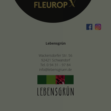
Lebensgrün
Wackersdorfer Str. 56
92421 Schwandorf
Tel.
0 94 31 - 97 84
info@lebensgruen.de