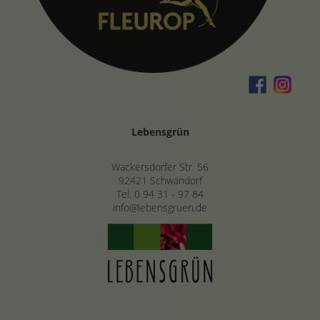
Lebensgrün
Wackersdorfer Str. 56
92421 Schwandorf
Tel.
0 94 31 - 97 84
info@lebensgruen.de