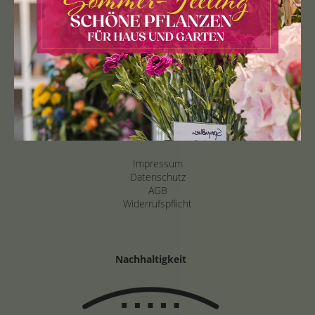
Info
Karriere
Nachhaltigkeit
Support
Zahlungshinweise
Lieferbedingungen
Lieferung und Warenannahme
Gutscheine
Impressum
Datenschutz
AGB
Widerrufspflicht
Nachhaltigkeit